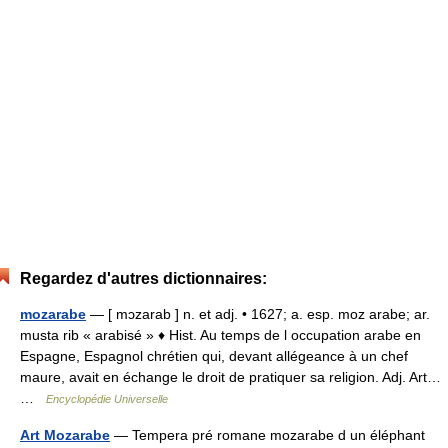
Regardez d'autres dictionnaires:
mozarabe
— [ mɔzarab ] n. et adj. • 1627; a. esp. moz arabe; ar.
musta rib « arabisé » ♦ Hist. Au temps de l occupation arabe en
Espagne, Espagnol chrétien qui, devant allégeance à un chef
maure, avait en échange le droit de pratiquer sa religion. Adj. Art…
…
Encyclopédie Universelle
Art Mozarabe
— Tempera pré romane mozarabe d un éléphant