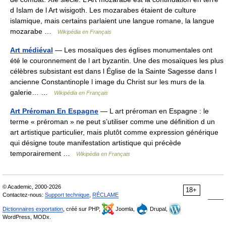
d Islam de l Art wisigoth. Les mozarabes étaient de culture
islamique, mais certains parlaient une langue romane, la langue
mozarabe …
Wikipédia en Français
Art médiéval
— Les mosaïques des églises monumentales ont
été le couronnement de l art byzantin. Une des mosaïques les plus
célèbres subsistant est dans l Église de la Sainte Sagesse dans l
ancienne Constantinople l image du Christ sur les murs de la
galerie… …
Wikipédia en Français
Art Préroman En Espagne
— L art préroman en Espagne : le
terme « préroman » ne peut s’utiliser comme une définition d un
art artistique particulier, mais plutôt comme expression générique
qui désigne toute manifestation artistique qui précède
temporairement …
Wikipédia en Français
© Academic, 2000-2026
18+
Contactez-nous:
Support technique
,
RÉCLAME
Dictionnaires exportation
, créé sur PHP,
Joomla,
Drupal,
WordPress, MODx.