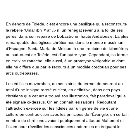
En dehors de Tolède, c’est encore une basilique qu’a reconstruite
le rebelle ‘Umar ibn ネaf ル n, un renégat revenu à la foi de ses
pères, dans son repaire de Bobastro en haute Andalousie. La plus
remarquable des églises chrétiennes dans le monde musulman
d’Espagne, Santa María de Melque, à une trentaine de kilomètres
au sud-ouest de Tolède, est d’un autre type. Cependant, sa forme
en croix se rattache, elle aussi, à un prototype wisigothique dont
elle ne diffère que par le recours à un modèle cordouan pour ses
arcs outrepassés.
Les édifices mozarabes, au sens strict du terme, demeurent au
total d’une insigne rareté et c’est, en définitive, dans des pays
chrétiens que cet art a trouvé son illustration, fait paradoxal qui a
été signalé ci-dessus. On en connaît les raisons. Redoutant
l’attraction exercée sur les fidèles par un genre de vie et une
culture en contradiction avec les principes de l’Évangile, un certain
nombre de chrétiens avaient publiquement attaqué Mahomet et
l’islam pour réveiller les consciences endormies en irriguant le