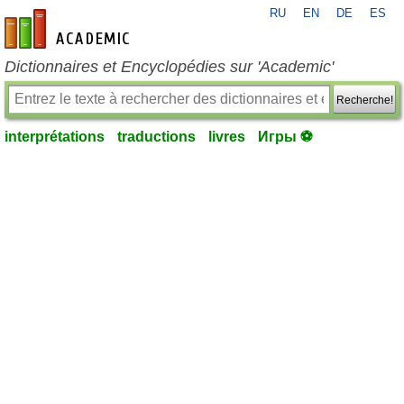
RU
EN
DE
ES
fr-academic.com
Dictionnaires et Encyclopédies sur 'Academic'
Recherche!
interprétations
traductions
livres
Игры ⚽