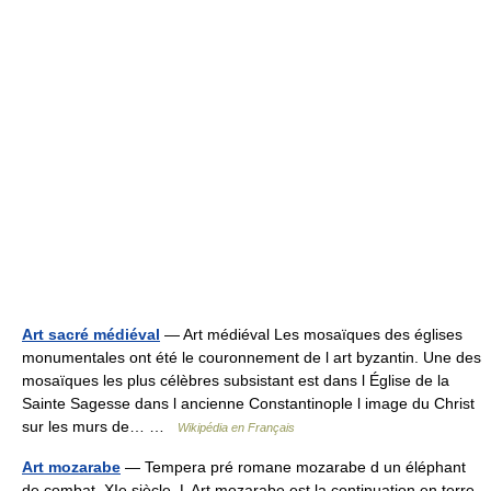
Art sacré médiéval
— Art médiéval Les mosaïques des églises
monumentales ont été le couronnement de l art byzantin. Une des
mosaïques les plus célèbres subsistant est dans l Église de la
Sainte Sagesse dans l ancienne Constantinople l image du Christ
sur les murs de… …
Wikipédia en Français
Art mozarabe
— Tempera pré romane mozarabe d un éléphant
de combat. XIe siècle. L Art mozarabe est la continuation en terre