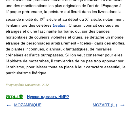
une des manifestations les plus originales de l’art de l’Espagne à
l’époque préromane, la peinture qui fleurit dans les livres dans la
e
e
seconde moitié du IX
siècle et au début du X
siècle, notamment
l’enluminure des célèbres
Beatus
. Chacun connaît ces œuvres
étranges et d’une fascinante barbarie, où, sur des bandes
horizontales de couleurs violentes et crues, se détache un monde
étrange de personnages arbitrairement «ficelés» dans des étoffes,
de plantes inconnues, d’animaux fantastiques, de murailles
crénelées et d’arcs outrepassés. Si l’on veut conserver pour elles
l’épithète de mozarabes, il conviendra de ne pas trop appuyer sur
l’arabisme, pour laisser toute sa place à leur caractère essentiel, le
particularisme ibérique.
Encyclopédie Universelle
.
2012
.
Игры ⚽
Нужно сделать НИР?
MOZAMBIQUE
MOZART (L.)